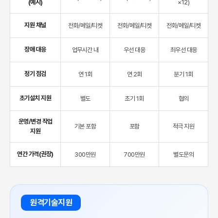
(예시)
×12)
지원 채널
전화/메일/티켓
전화/메일/티켓
전화/메일/티켓
장애 대응
업무시간 내
우선 대응
최우선 대응
정기 점검
연 1회
연 2회
분기 1회
초기설치 지원
별도
초기 1회
협의
운영/변경 작업
기본 포함
포함
적극 지원
지원
연간 가격(권장)
300만원
700만원
별도문의
원격기술지원