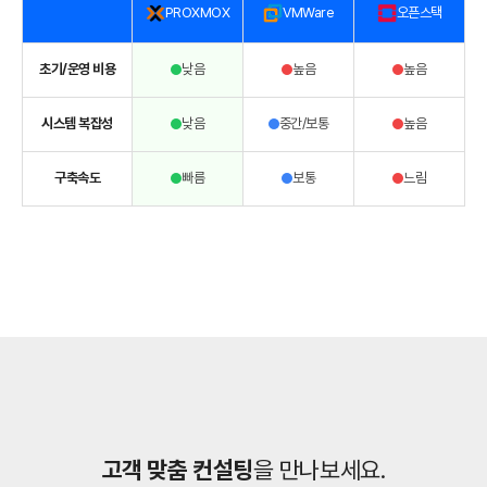
PROXMOX
VMWare
오픈스택
초기/운영 비용
낮음
높음
높음
시스템 복잡성
낮음
중간/보통
높음
구축속도
빠름
보통
느림
고객 맞춤 컨설팅
을 만나보세요.