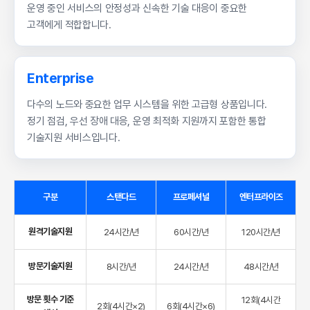
운영 중인 서비스의 안정성과 신속한 기술 대응이 중요한
고객에게 적합합니다.
Enterprise
다수의 노드와 중요한 업무 시스템을 위한 고급형 상품입니다.
정기 점검, 우선 장애 대응, 운영 최적화 지원까지 포함한 통합
기술지원 서비스입니다.
구분
스탠다드
프로페셔널
엔터프라이즈
원격기술지원
24시간/년
60시간/년
120시간/년
방문기술지원
8시간/년
24시간/년
48시간/년
방문 횟수 기준
12회(4시간
2회(4시간×2)
6회(4시간×6)